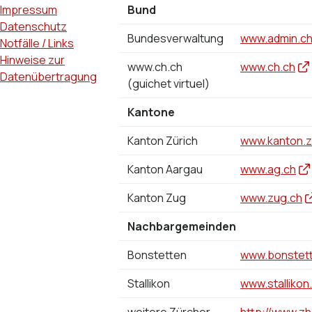
Impressum
Bund
Datenschutz
Bundesverwaltung
www.admin.c
Notfälle / Links
Hinweise zur
www.ch.ch
www.ch.ch
Datenübertragung
(guichet virtuel)
Kantone
Kanton Zürich
www.kanton.z
Kanton Aargau
www.ag.ch
Kanton Zug
www.zug.ch
Nachbargemeinden
Bonstetten
www.bonstet
Stallikon
www.stallikon