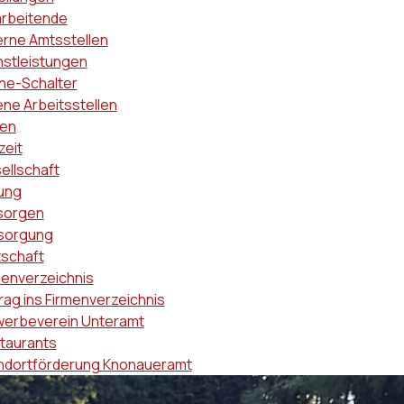
arbeitende
erne Amtsstellen
nstleistungen
ine-Schalter
ene Arbeitsstellen
en
zeit
ellschaft
dung
sorgen
sorgung
tschaft
menverzeichnis
rag ins Firmenverzeichnis
erbeverein Unteramt
taurants
ndortförderung Knonaueramt