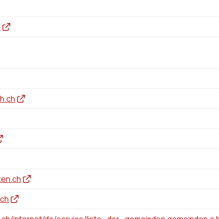
h
h.ch
ten.ch
.ch