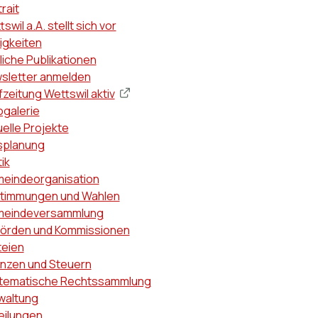
ptnavigation
rait
swil a.A. stellt sich vor
igkeiten
liche Publikationen
sletter anmelden
zeitung Wettswil aktiv
ogalerie
uelle Projekte
splanung
tik
eindeorganisation
timmungen und Wahlen
eindeversammlung
örden und Kommissionen
teien
anzen und Steuern
tematische Rechtssammlung
waltung
eilungen