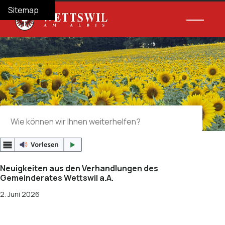
Navigieren in Wettswil am Albis
Schnellnavigation
Hauptnav
Home
Navigation
Inhalt
Suche
Sitemap
Suche
Suchbegriff
Suche 
Neuigkeiten aus den Verhandlungen des
Gemeinderates Wettswil a.A.
2. Juni 2026