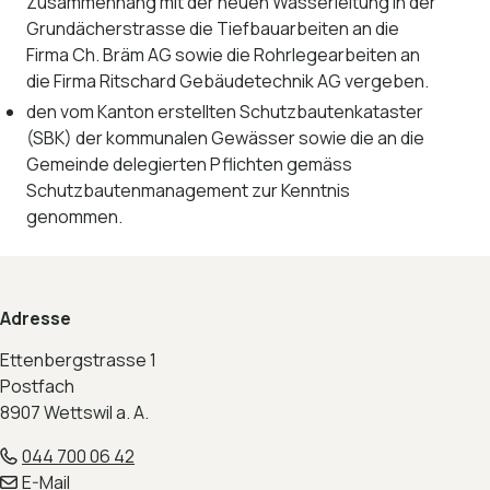
Zusammenhang mit der neuen Wasserleitung in der
Grundächerstrasse die Tiefbauarbeiten an die
Firma Ch. Bräm AG sowie die Rohrlegearbeiten an
die Firma Ritschard Gebäudetechnik AG vergeben.
den vom Kanton erstellten Schutzbautenkataster
(SBK) der kommunalen Gewässer sowie die an die
Gemeinde delegierten Pflichten gemäss
Schutzbautenmanagement zur Kenntnis
genommen.
Footer
Adresse
Ettenbergstrasse 1
Postfach
8907 Wettswil a. A.
044 700 06 42
E-Mail