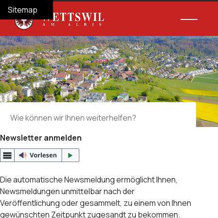
Navigieren in Wettswil am Albis
Schnellnavigation
Hauptnav
Home
Navigation
Inhalt
Suche
Sitemap
Suche
Suchbegriff
Suche 
Newsletter anmelden
Die automatische Newsmeldung ermöglicht Ihnen,
Newsmeldungen unmittelbar nach der
Veröffentlichung oder gesammelt, zu einem von Ihnen
gewünschten Zeitpunkt zugesandt zu bekommen.