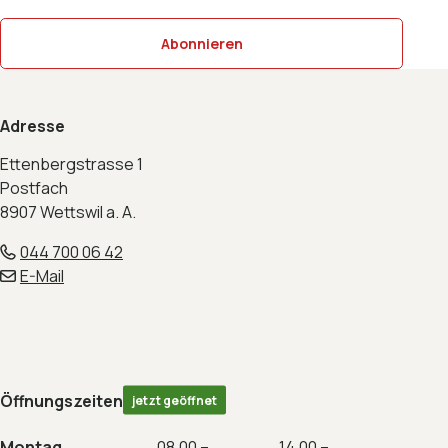
Abonnieren
Footer
Adresse
Ettenbergstrasse 1
Postfach
8907 Wettswil a. A.
044 700 06 42
E-Mail
Öffnungszeiten
jetzt geöffnet
Montag
08.00 –
14.00 –