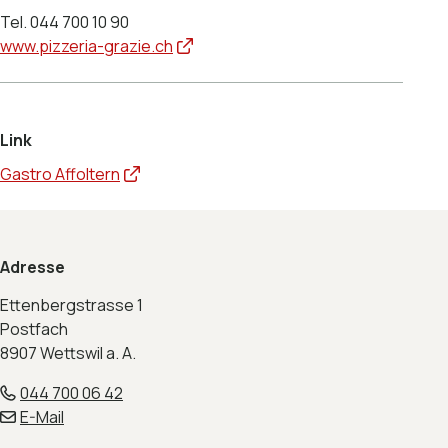
Tel. 044 700 10 90
www.pizzeria-grazie.ch
Link
Gastro Affoltern
Footer
Adresse
Ettenbergstrasse 1
Postfach
8907 Wettswil a. A.
044 700 06 42
E-Mail