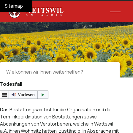
Navigieren in Wettswil am Albis
Schnellnavigation
Hauptnav
Home
Navigation
Inhalt
Suche
Sitemap
Suche
Suchbegriff
Suche 
Todesfall
Das Bestattungsamt ist für die Organisation und die
Terminkoordination von Bestattungen sowie
Abdankungen von Verstorbenen, welche in Wettswil
a.A. ihren Wohnsitz hatten, zuständig. In Absprache mit