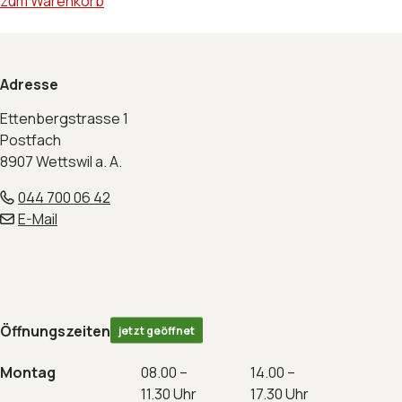
zum Warenkorb
Footer
Adresse
Ettenbergstrasse 1
Postfach
8907 Wettswil a. A.
044 700 06 42
E-Mail
Öffnungszeiten
jetzt geöffnet
Montag
08.00 –
14.00 –
11.30 Uhr
17.30 Uhr