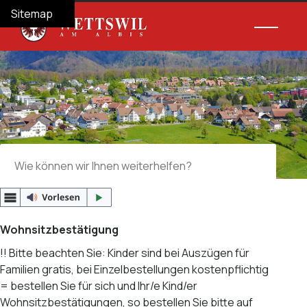
Navigieren in Wettswil am Albis
Schnellnavigation
Hauptnav
Home
Navigation
Inhalt
Suche
Sitemap
Suche
Suchbegriff
Suche 
Wohnsitzbestätigung
!! Bitte beachten Sie: Kinder sind bei Auszügen für
Familien gratis, bei Einzelbestellungen kostenpflichtig
= bestellen Sie für sich und Ihr/e Kind/er
Wohnsitzbestätigungen, so bestellen Sie bitte auf