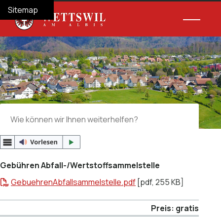
Navigieren in Wettswil am Albis
Schnellnavigation
Hauptnav
Home
Navigation
Inhalt
Suche
Sitemap
Suche
Suchbegriff
Suche 
Gebühren Abfall-/Wertstoffsammelstelle
GebuehrenAbfallsammelstelle.pdf
[pdf, 255 KB]
Preis: gratis