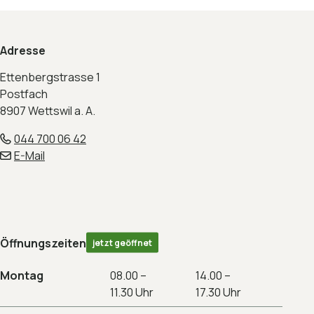
Footer
Adresse
Ettenbergstrasse 1
Postfach
8907 Wettswil a. A.
044 700 06 42
E-Mail
Öffnungszeiten
jetzt geöffnet
Montag
08.00 –
14.00 –
11.30 Uhr
17.30 Uhr