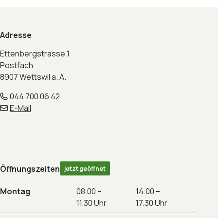
Footer
Adresse
Ettenbergstrasse 1
Postfach
8907 Wettswil a. A.
044 700 06 42
E-Mail
Öffnungszeiten
jetzt geöffnet
Montag
08.00 –
14.00 –
11.30 Uhr
17.30 Uhr