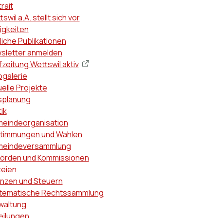
ptnavigation
rait
swil a.A. stellt sich vor
igkeiten
liche Publikationen
sletter anmelden
zeitung Wettswil aktiv
ogalerie
uelle Projekte
splanung
tik
eindeorganisation
timmungen und Wahlen
eindeversammlung
örden und Kommissionen
teien
anzen und Steuern
tematische Rechtssammlung
waltung
eilungen