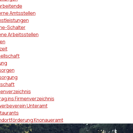
arbeitende
erne Amtsstellen
nstleistungen
ine-Schalter
ene Arbeitsstellen
en
zeit
ellschaft
dung
sorgen
sorgung
tschaft
menverzeichnis
rag ins Firmenverzeichnis
erbeverein Unteramt
taurants
ndortförderung Knonaueramt