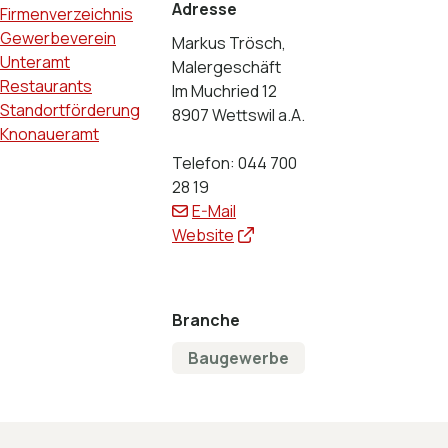
Adresse
Firmenverzeichnis
Gewerbeverein
Markus Trösch,
Unteramt
Malergeschäft
Restaurants
Im Muchried 12
Standortförderung
8907 Wettswil a.A.
Knonaueramt
Telefon:
044 700
28 19
E-Mail
Website
Branche
Baugewerbe
Footer