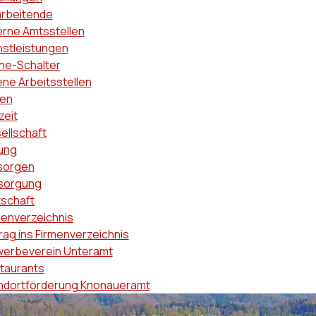
arbeitende
erne Amtsstellen
nstleistungen
ine-Schalter
ene Arbeitsstellen
en
zeit
ellschaft
dung
sorgen
sorgung
tschaft
menverzeichnis
rag ins Firmenverzeichnis
erbeverein Unteramt
taurants
ndortförderung Knonaueramt