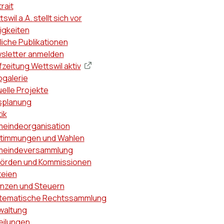
ptnavigation
rait
swil a.A. stellt sich vor
igkeiten
liche Publikationen
sletter anmelden
zeitung Wettswil aktiv
ogalerie
uelle Projekte
splanung
tik
eindeorganisation
timmungen und Wahlen
eindeversammlung
örden und Kommissionen
teien
anzen und Steuern
tematische Rechtssammlung
waltung
eilungen