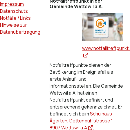
Notfalltreffpunkt in der
Impressum
Gemeinde Wettswil a.A.
Datenschutz
Notfälle / Links
Hinweise zur
Datenübertragung
www.notfalltreffpunkt
Notfalltreffpunkte dienen der
Bevölkerung im Ereignisfall als
erste Anlauf- und
Informationsstellen. Die Gemeinde
Wettswil a.A. hat einen
Notfalltreffpunkt definiert und
entsprechend gekennzeichnet. Er
befindet sich beim
Schulhaus
Ägerten, Dettenbühlstrasse 1,
8907 Wettswil a.A
.