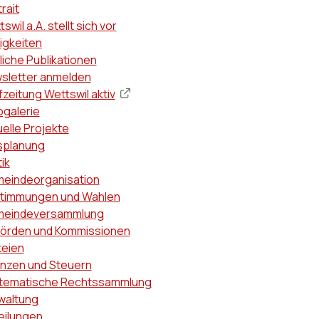
ptnavigation
rait
swil a.A. stellt sich vor
igkeiten
liche Publikationen
sletter anmelden
zeitung Wettswil aktiv
ogalerie
uelle Projekte
splanung
tik
eindeorganisation
timmungen und Wahlen
eindeversammlung
örden und Kommissionen
teien
anzen und Steuern
tematische Rechtssammlung
waltung
eilungen