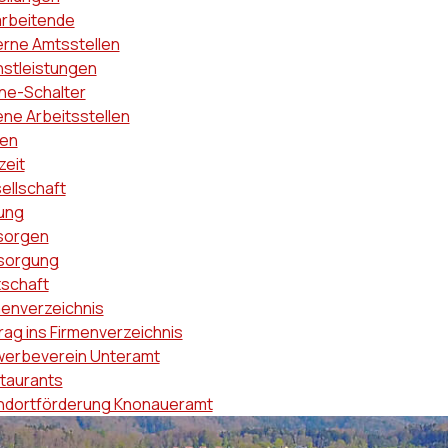
arbeitende
erne Amtsstellen
nstleistungen
ine-Schalter
ene Arbeitsstellen
en
zeit
ellschaft
dung
sorgen
sorgung
tschaft
menverzeichnis
rag ins Firmenverzeichnis
erbeverein Unteramt
taurants
ndortförderung Knonaueramt