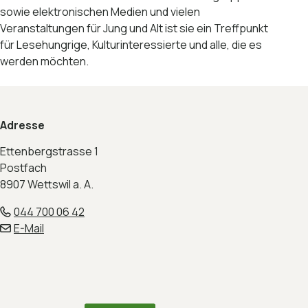
sowie elektronischen Medien und vielen
Veranstaltungen für Jung und Alt ist sie ein Treffpunkt
für Lesehungrige, Kulturinteressierte und alle, die es
werden möchten.
Footer
Adresse
Ettenbergstrasse 1
Postfach
8907 Wettswil a. A.
044 700 06 42
E-Mail