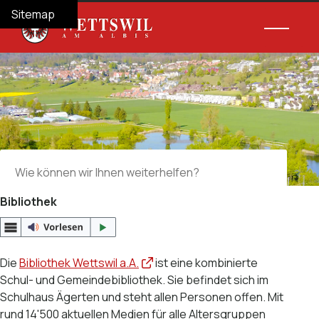
Navigieren in Wettswil am Albis
Schnellnavigation
Hauptnav
Home
Navigation
Inhalt
Suche
Sitemap
Suche
Suchbegriff
Suche 
Bibliothek
Die
Bibliothek Wettswil a.A.
ist eine kombinierte
Schul- und Gemeindebibliothek. Sie befindet sich im
Schulhaus Ägerten und steht allen Personen offen. Mit
rund 14'500 aktuellen Medien für alle Altersgruppen