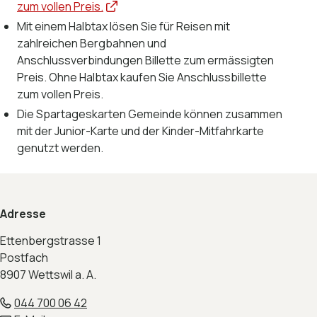
zum vollen Preis.
Mit einem Halbtax lösen Sie für Reisen mit
zahlreichen Bergbahnen und
Anschlussverbindungen Billette zum ermässigten
Preis. Ohne Halbtax kaufen Sie Anschlussbillette
zum vollen Preis.
Die Spartageskarten Gemeinde können zusammen
mit der Junior-Karte und der Kinder-Mitfahrkarte
genutzt werden.
Footer
Adresse
Ettenbergstrasse 1
Postfach
8907 Wettswil a. A.
044 700 06 42