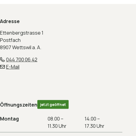
Footer
Adresse
Ettenbergstrasse 1
Postfach
8907 Wettswil a. A.
044 700 06 42
E-Mail
Öffnungszeiten
jetzt geöffnet
Montag
08.00 –
14.00 –
11.30 Uhr
17.30 Uhr