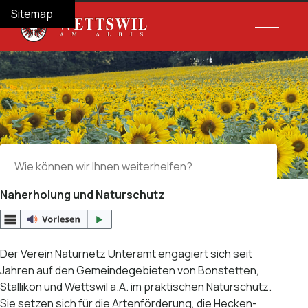
Navigieren in Wettswil am Albis
Schnellnavigation
Hauptnav
Home
Navigation
Inhalt
Suche
Sitemap
Suche
Suchbegriff
Suche 
Naherholung und Naturschutz
Der Verein Naturnetz Unteramt engagiert sich seit
Jahren auf den Gemeindegebieten von Bonstetten,
Stallikon und Wettswil a.A. im praktischen Naturschutz.
Sie setzen sich für die Artenförderung, die Hecken-