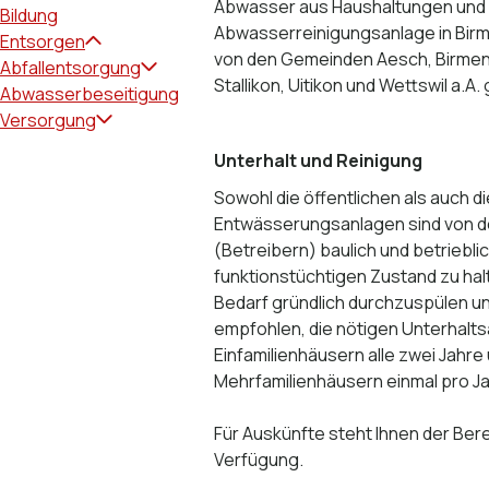
Abwasser
aus Haushaltungen und 
Bildung
Abwasser
reinigungsanlage in Bir
Entsorgen
von den Gemeinden Aesch, Birmen
Abfallentsorgung
Stallikon, Uitikon und Wettswil a.
Abwasserbeseitigung
Versorgung
Unterhalt und Reinigung
Sowohl die öffentlichen als auch di
Entwässerungsanlagen sind von 
(Betreibern) baulich und betrieblic
funktionstüchtigen Zustand zu hal
Bedarf gründlich durchzuspülen und
empfohlen, die nötigen Unterhalts
Einfamilienhäusern alle zwei Jahre
Mehrfamilienhäusern einmal pro J
Für Auskünfte steht Ihnen der Ber
Verfügung.