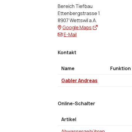
Adresse
Bereich Tiefbau
Ettenbergstrasse 1
8907 Wettswil a.A.
Google Maps
E-Mail
Kontakt
Name
Funktion
Funktion
Gabler
Andreas
Online-Schalter
Artikel
Abwassergebühren