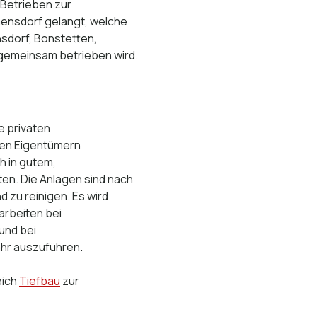
Betrieben zur
mensdorf gelangt, welche
sdorf, Bonstetten,
A. gemeinsam betrieben wird.
e privaten
den Eigentümern
h in gutem,
ten. Die Anlagen sind nach
 zu reinigen. Es wird
arbeiten bei
 und bei
ahr auszuführen.
eich
Tiefbau
zur