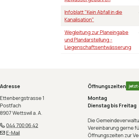
Infoblatt "Kein Abfall in die
Kanalisation"
Wegleitung zur Planeingabe
und Plandarstellung -
Liegenschaftsentwässerung
Footer
Adresse
Öffnungszeiten
jetzt
Ettenbergstrasse 1
Montag
Postfach
Dienstag bis Freitag
8907 Wettswil a. A.
Die Gemeindeverwaltu
044 700 06 42
Vereinbarung gerne fü
E-Mail
Öffnungszeiten zur V