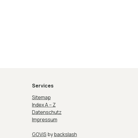
ellung_Liegenschaftsentwässerung.pdf
Services
Sitemap
Index A – Z
Datenschutz
Impressum
GOViS
by
backslash