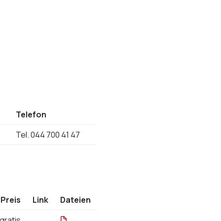
Telefon
Tel.
044 700 41 47
Preis
Link
Dateien
Abwassergeb16.pdf
gratis