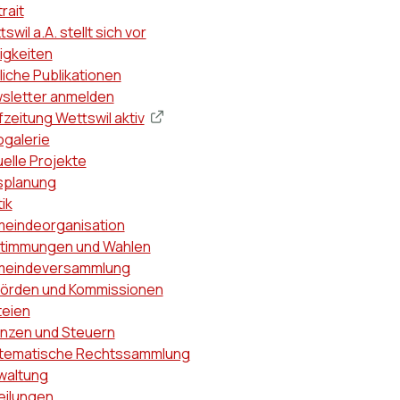
ptnavigation
rait
swil a.A. stellt sich vor
igkeiten
liche Publikationen
sletter anmelden
zeitung Wettswil aktiv
ogalerie
uelle Projekte
splanung
tik
eindeorganisation
timmungen und Wahlen
eindeversammlung
örden und Kommissionen
teien
anzen und Steuern
tematische Rechtssammlung
waltung
eilungen