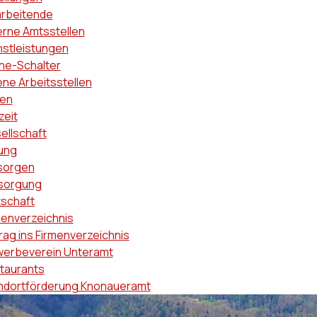
arbeitende
erne Amtsstellen
nstleistungen
ine-Schalter
ene Arbeitsstellen
en
zeit
ellschaft
dung
sorgen
sorgung
tschaft
menverzeichnis
rag ins Firmenverzeichnis
erbeverein Unteramt
taurants
ndortförderung Knonaueramt