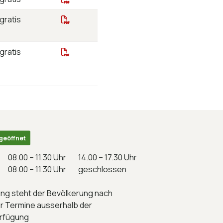
pictogr.pdf
gratis
gpw_Wegleitung_Planeingabe_Plandarst
gratis
 geöffnet
08.00 – 11.30 Uhr
14.00 – 17.30 Uhr
08.00 – 11.30 Uhr
geschlossen
ng steht der Bevölkerung nach
r Termine ausserhalb der
erfügung