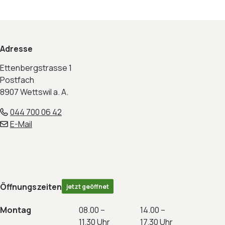
Footer
Adresse
Ettenbergstrasse 1
Postfach
8907 Wettswil a. A.
044 700 06 42
E-Mail
Öffnungszeiten
jetzt geöffnet
Montag
08.00 –
14.00 –
11.30 Uhr
17.30 Uhr