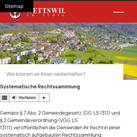
Navigieren in Wettswil am Albis
Schnellnavigation
Hauptnav
Home
Navigation
Inhalt
Suche
Sitemap
Suche
Suchbegriff
Suche 
Systematische Rechtssammlung
Gemäss § 7 Abs. 2 Gemeindegesetz (GG, LS 131.1) und
§ 2 Gemeindeverordnung (VGG, LS
131.11) veröffentlichen die Gemeinden ihr Recht in einer
systematisch aufgebauten Rechtssammlung.