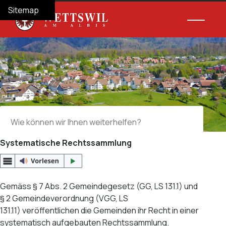
Navigieren in Wettswil am Albis
Schnellnavigation
Hauptnav
Home
Navigation
Inhalt
Suche
Sitemap
Suche
Suchbegriff
Suche 
Systematische Rechtssammlung
Gemäss § 7 Abs. 2 Gemeindegesetz (GG, LS 131.1) und
§ 2 Gemeindeverordnung (VGG, LS
131.11) veröffentlichen die Gemeinden ihr Recht in einer
systematisch aufgebauten Rechtssammlung.