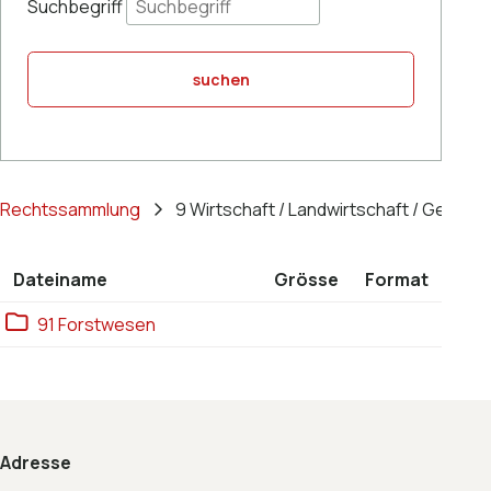
Suchbegriff
suchen
Rechtssammlung
9 Wirtschaft / Landwirtschaft / Gewerb
Dateiname
Grösse
Format
Ebene 1:
91 Forstwesen
Footer
Adresse