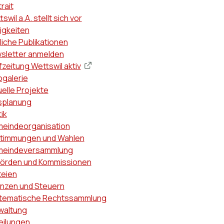
ptnavigation
rait
swil a.A. stellt sich vor
igkeiten
liche Publikationen
sletter anmelden
zeitung Wettswil aktiv
ogalerie
uelle Projekte
splanung
tik
eindeorganisation
timmungen und Wahlen
eindeversammlung
örden und Kommissionen
teien
anzen und Steuern
tematische Rechtssammlung
waltung
eilungen