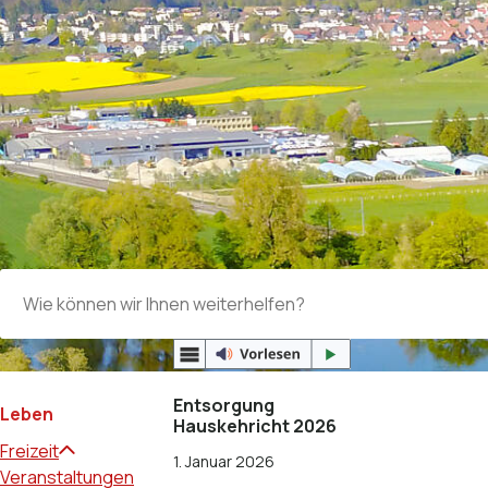
Suchbegriff
Entsorgung
Subnavigation:
Leben
Hauskehricht 2026
Freizeit
1. Januar 2026
Veranstaltungen