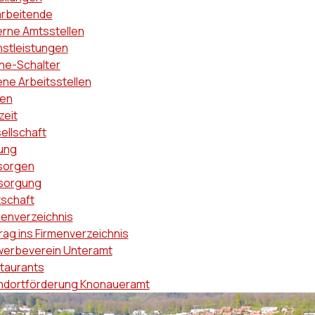
arbeitende
erne Amtsstellen
nstleistungen
ine-Schalter
ene Arbeitsstellen
en
zeit
ellschaft
dung
sorgen
sorgung
tschaft
menverzeichnis
rag ins Firmenverzeichnis
erbeverein Unteramt
taurants
ndortförderung Knonaueramt