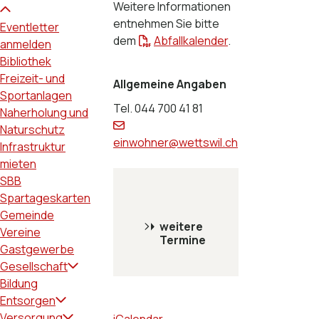
Weitere Informationen
entnehmen Sie bitte
Eventletter
dem
Abfallkalender
.
anmelden
Bibliothek
Freizeit- und
Allgemeine Angaben
Sportanlagen
Tel.
044 700 41 81
Naherholung und
Naturschutz
einwohner@wettswil.ch
Infrastruktur
mieten
SBB
Spartageskarten
Gemeinde
weitere
Vereine
Termine
Gastgewerbe
Gesellschaft
Bildung
Entsorgen
Versorgung
iCalendar