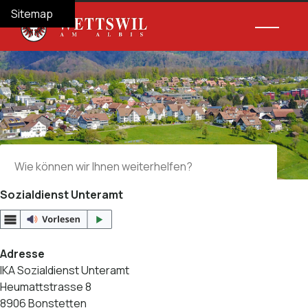
Navigieren in Wettswil am Albis
Schnellnavigation
Hauptnav
Home
Navigation
Inhalt
Suche
Sitemap
Suche
Suchbegriff
Suche 
Sozialdienst Unteramt
Adresse
IKA Sozialdienst Unteramt
Heumattstrasse 8
8906 Bonstetten