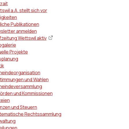
ptnavigation
rait
swil a.A. stellt sich vor
igkeiten
liche Publikationen
sletter anmelden
zeitung Wettswil aktiv
ogalerie
uelle Projekte
splanung
tik
eindeorganisation
timmungen und Wahlen
eindeversammlung
örden und Kommissionen
teien
anzen und Steuern
tematische Rechtssammlung
waltung
eilungen