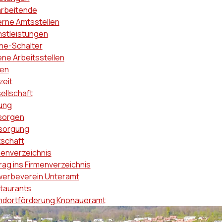
arbeitende
erne Amtsstellen
nstleistungen
ine-Schalter
ene Arbeitsstellen
en
zeit
ellschaft
dung
sorgen
sorgung
tschaft
menverzeichnis
rag ins Firmenverzeichnis
erbeverein Unteramt
taurants
ndortförderung Knonaueramt