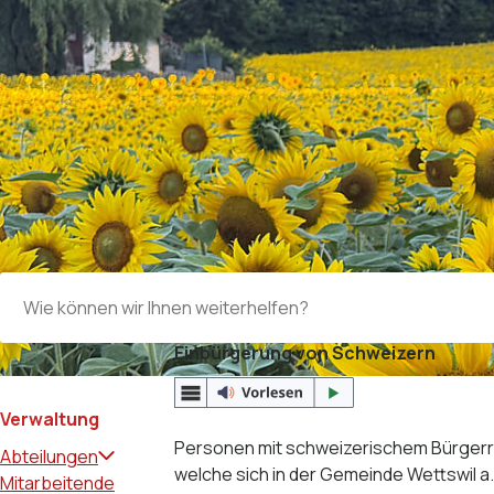
Suchbegriff
Einbürgerung von Schweizern
Subnavigation:
Verwaltung
Personen mit schweizerischem Bürgerr
Abteilungen
welche sich in der Gemeinde Wettswil a.
Mitarbeitende