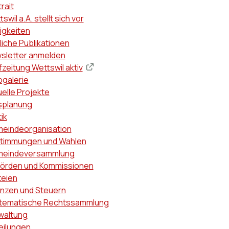
ptnavigation
rait
swil a.A. stellt sich vor
igkeiten
liche Publikationen
sletter anmelden
zeitung Wettswil aktiv
ogalerie
uelle Projekte
splanung
tik
eindeorganisation
timmungen und Wahlen
eindeversammlung
örden und Kommissionen
teien
anzen und Steuern
tematische Rechtssammlung
waltung
eilungen