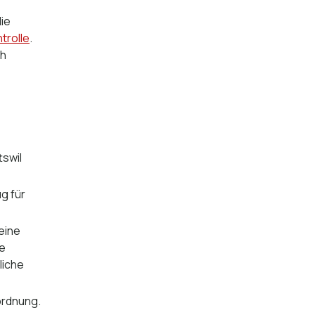
ie
trolle
.
ch
tswil
g für
eine
ge
liche
ordnung.