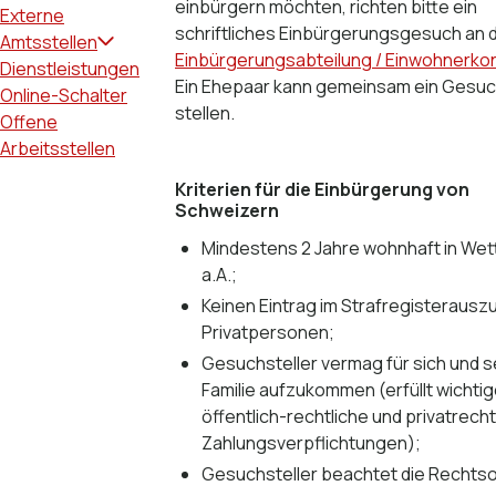
einbürgern möchten, richten bitte ein
Externe
schriftliches Einbürgerungsgesuch an d
Amtsstellen
Einbürgerungsabteilung / Einwohnerkon
Dienstleistungen
Ein Ehepaar kann gemeinsam ein Gesu
Online-Schalter
stellen.
Offene
Arbeitsstellen
Kriterien für die Einbürgerung von
Schweizern
Mindestens 2 Jahre wohnhaft in Wet
a.A.;
Keinen Eintrag im Strafregisterauszu
Privatpersonen;
Gesuchsteller vermag für sich und s
Familie aufzukommen (erfüllt wichti
öffentlich-rechtliche und privatrecht
Zahlungsverpflichtungen);
Gesuchsteller beachtet die Rechts