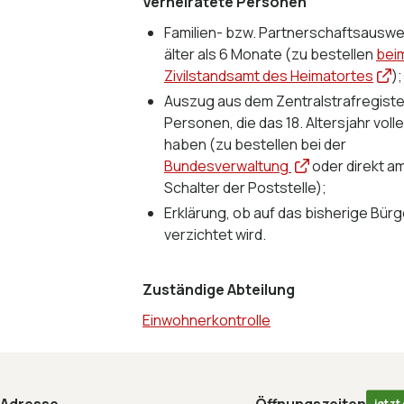
Verheiratete Personen
Familien- bzw. Partnerschaftsauswei
älter als 6 Monate (zu bestellen
bei
Zivilstandsamt des Heimatortes
);
Auszug aus dem Zentralstrafregiste
Personen, die das 18. Altersjahr voll
haben (zu bestellen bei der
Bundesverwaltung
oder direkt a
Schalter der Poststelle);
Erklärung, ob auf das bisherige Bür
verzichtet wird.
Zuständige Abteilung
Einwohnerkontrolle
Footer
jetzt