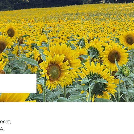
Suche starten
echt,
A.