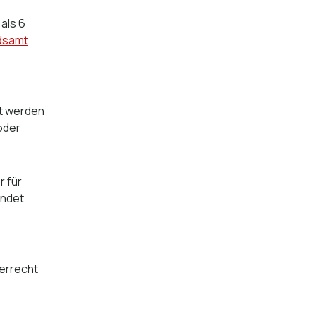
als 6
ndsamt
rt werden
oder
r für
endet
gerrecht