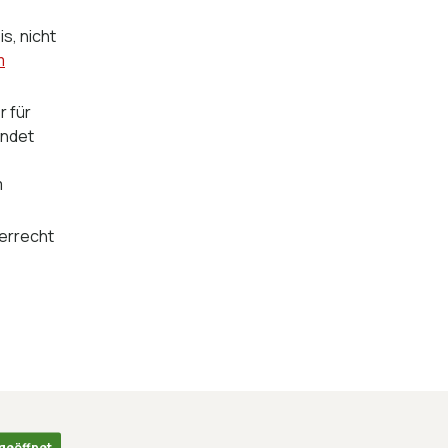
s, nicht
m
r für
endet
m
gerrecht
 geöffnet