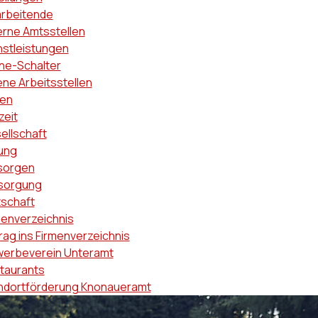
arbeitende
erne Amtsstellen
nstleistungen
ine-Schalter
ene Arbeitsstellen
en
zeit
ellschaft
dung
sorgen
sorgung
tschaft
menverzeichnis
rag ins Firmenverzeichnis
erbeverein Unteramt
taurants
ndortförderung Knonaueramt